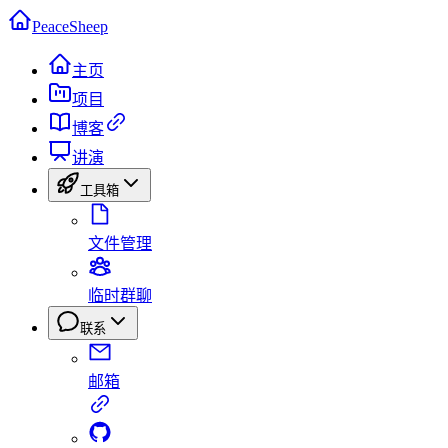
PeaceSheep
主页
项目
博客
讲演
工具箱
文件管理
临时群聊
联系
邮箱