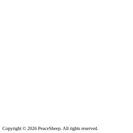
KI
kirigaya
AI大佬，能手搓神经网络计算框架
QI
qianpinyi
底层大佬，能手搓资源管理器
TE
Temperance-XIV
数学大佬，能手推世间一切数学公式
QR
qrzbing
一名兴趣使然，爱好杂而不精的安全研究员
IS
iswiftai
时空图领域技术专家
LI
liquor
懂得美食品鉴的后端技术探索者
枭马
枭马葛
健身+技术全能博主
Copyright ©
2026
PeaceSheep. All rights reserved.