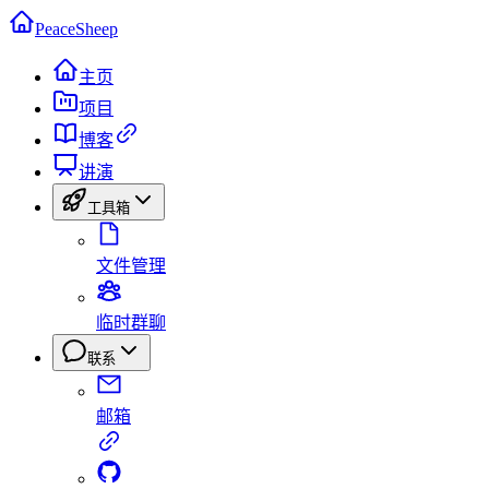
PeaceSheep
主页
项目
博客
讲演
工具箱
文件管理
临时群聊
联系
邮箱